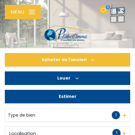
0
FR
MENU
Acheter
de l'ancien
Louer
De l'ancien
De l'immo pro
Estimer
à l'année
Type de bien
1
1
Localisation