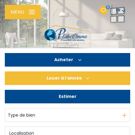
0
FR
MENU
Acheter
Louer
à l'année
De l'ancien
De l'immo pro
Estimer
à l'année
Type de bien