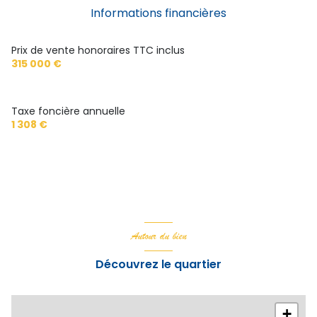
cuisine séparée (équipée)
Informations financières
Chauffage individuel : radiateur (pompe à chaleur)
Prix de vente honoraires TTC inclus
315 000 €
1 garage(s)
Taxe foncière annuelle
exposition Sud-Ouest
1 308 €
1er étage
terrasse
Autour du bien
Découvrez le quartier
+