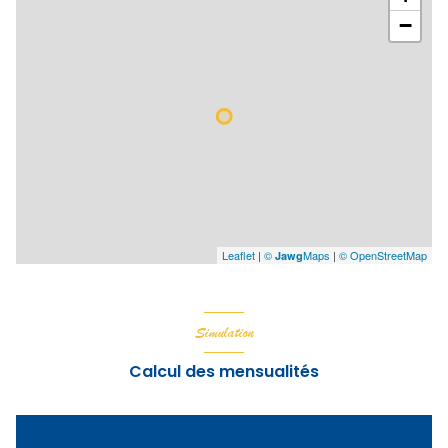
−
Leaflet
|
©
Maps
|
© OpenStreetMap
Jawg
Simulation
Calcul des mensualités