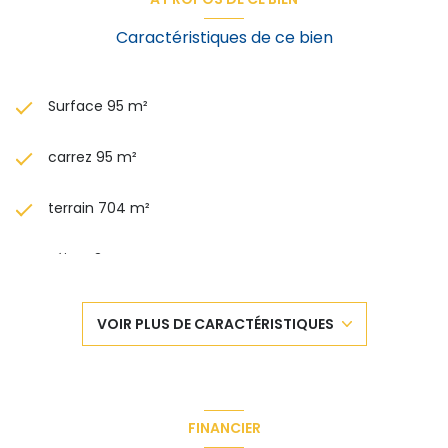
Caractéristiques de ce bien
Surface 95 m²
carrez 95 m²
terrain 704 m²
séjour 34 m²
3 chambre(s)
VOIR PLUS DE CARACTÉRISTIQUES
1 salle(s) d'eau
construit en 1974
FINANCIER