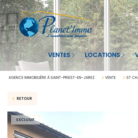
Agence à St-Priest-en-Jarez
Saint-Priest-en-Jarez
Sai
VENTES
LOCATIONS
Agence à La Réunion
La Réunion
La 
AGENCE IMMOBILIÈRE À SAINT-PRIEST-EN-JAREZ
VENTE
ST C
RETOUR
EXCLUSIF