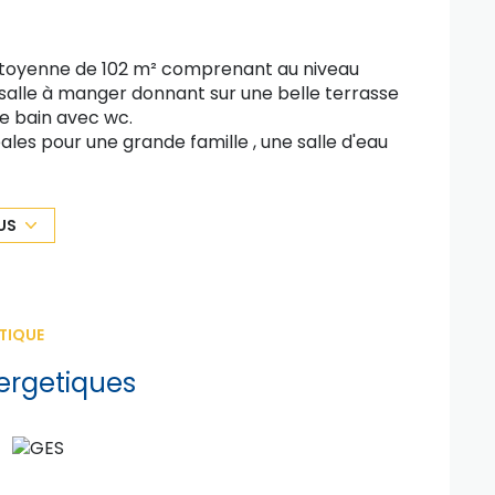
itoyenne de 102 m² comprenant au niveau
/salle à manger donnant sur une belle terrasse
e bain avec wc.
les pour une grande famille , une salle d'eau
ier et une buanderie ainsi qu'un garage double
US
Priest-En-Jarez
 RCS 491 892 392
et les honoraires sont à la charge vendeur
TIQUE
les surb le site Géorisques :
ergetiques