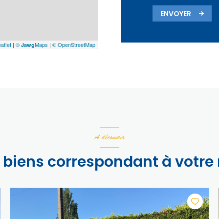
ENVOYER
aflet
|
©
Maps
|
© OpenStreetMap
Jawg
A découvrir
s biens correspondant à votre