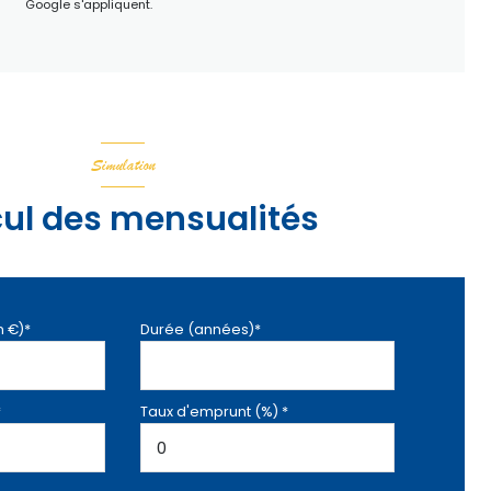
Google s'appliquent.
Simulation
ul des mensualités
n €)*
Durée (années)*
*
Taux d'emprunt (%) *