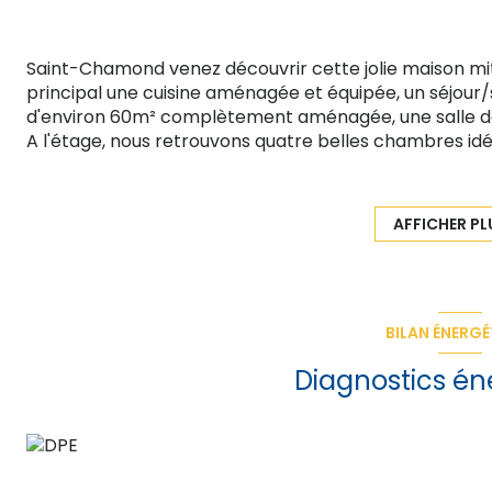
Saint-Chamond venez découvrir cette jolie maison m
principal une cuisine aménagée et équipée, un séjour
d'environ 60m² complètement aménagée, une salle d
A l'étage, nous retrouvons quatre belles chambres idéa
avec wc.
un grand sous-sol est également présent avec un atel
.
AFFICHER PL
N'attendez pas pour visiter et contactez nous :
AGENCE PLANET'IMMO 6 route de L'Etrat 42270 Saint-
CATHERINE LAURENT AGENT COMMERCIAL INDEPENDANT
Le bien n'est pas soumis au régime de la copropriété 
BILAN ÉNERGÉ
Les risques auxquels est exposé ce bien sont consultab
www.géorisques.gouv.fr
Diagnostics én