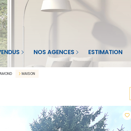
Agence à St-Priest-en-Jarez
nt-Priest-en-Jarez
VENDUS
NOS AGENCES
ESTIMATION
Agence à La Réunion
Réunion
Agence en Martinique
HAMOND
MAISON