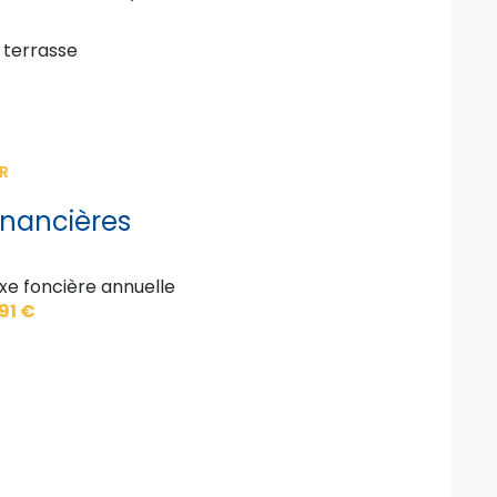
terrasse
R
inancières
xe foncière annuelle
591 €