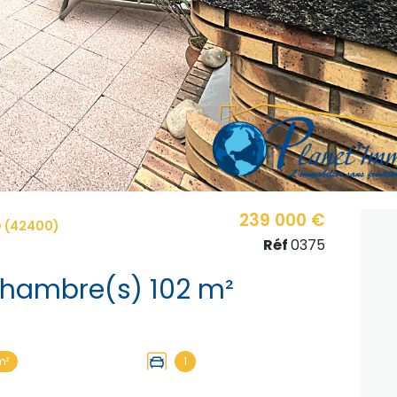
239 000 €
 (42400)
Réf
0375
Maison 6 pièce(s) 4 chambre(s) 102 m²
m²
1