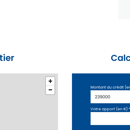
tier
Calc
+
Montant du crédit (e
−
Votre apport (en €) 