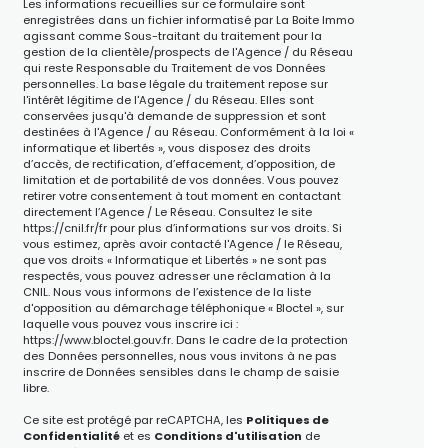
Les informations recueillies sur ce formulaire sont
enregistrées dans un fichier informatisé par La Boite Immo
agissant comme Sous-traitant du traitement pour la
gestion de la clientèle/prospects de l'Agence / du Réseau
qui reste Responsable du Traitement de vos Données
personnelles. La base légale du traitement repose sur
l'intérêt légitime de l'Agence / du Réseau. Elles sont
conservées jusqu'à demande de suppression et sont
destinées à l'Agence / au Réseau. Conformément à la loi «
informatique et libertés », vous disposez des droits
d’accès, de rectification, d’effacement, d’opposition, de
limitation et de portabilité de vos données. Vous pouvez
retirer votre consentement à tout moment en contactant
directement l’Agence / Le Réseau. Consultez le site
https://cnil.fr/fr
pour plus d’informations sur vos droits. Si
vous estimez, après avoir contacté l'Agence / le Réseau,
que vos droits « Informatique et Libertés » ne sont pas
respectés, vous pouvez adresser une réclamation à la
CNIL. Nous vous informons de l’existence de la liste
d'opposition au démarchage téléphonique « Bloctel », sur
laquelle vous pouvez vous inscrire ici :
https://www.bloctel.gouv.fr
. Dans le cadre de la protection
des Données personnelles, nous vous invitons à ne pas
inscrire de Données sensibles dans le champ de saisie
libre.
Ce site est protégé par reCAPTCHA, les
Politiques de
Confidentialité
et es
Conditions d'utilisation
de