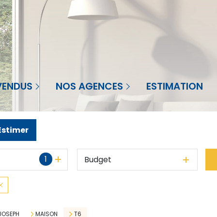
Agence à St-Priest-en-Jarez
nt-Priest-en-Jarez
VENDUS
NOS AGENCES
ESTIMATION
Agence à La Réunion
Réunion
Agence en Martinique
Estimer
1
Budget
JOSEPH
MAISON
T6