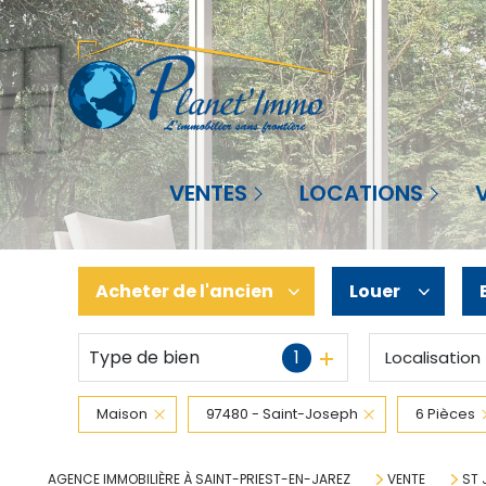
Agence à St-Priest-en-Jarez
Saint-Priest-en-Jarez
Sai
VENTES
LOCATIONS
Agence à La Réunion
La Réunion
La 
Acheter
de l'ancien
Louer
Type de bien
1
Localisation
De l'ancien
à l'année
De l'immo pro
Maison
97480 - Saint-Joseph
6 Pièces
AGENCE IMMOBILIÈRE À SAINT-PRIEST-EN-JAREZ
VENTE
ST 