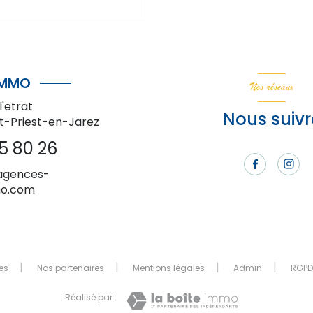
IMMO
Nos réseaux
l'etrat
Nous suivr
nt-Priest-en-Jarez
5 80 26
agences-
mo.com
es
Nos partenaires
Mentions légales
Admin
RGPD
Réalisé par :