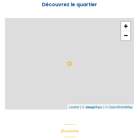
Découvrez le quartier
+
−
Leaflet
|
©
Maps
|
© OpenStreetMap
Jawg
Simulation