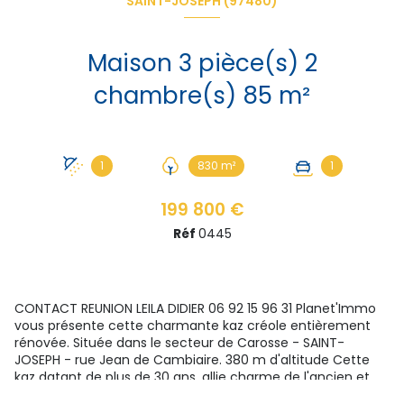
SAINT-JOSEPH (97480)
Maison 3 pièce(s) 2
chambre(s) 85 m²
1
830 m²
1
199 800 €
Réf
0445
CONTACT REUNION LEILA DIDIER 06 92 15 96 31 Planet'Immo
vous présente cette charmante kaz créole entièrement
rénovée. Située dans le secteur de Carosse - SAINT-
JOSEPH - rue Jean de Cambiaire. 380 m d'altitude Cette
kaz datant de plus de 30 ans, allie charme de l'ancien et
confort moderne. Implantée sur une parcelle de 803m2,