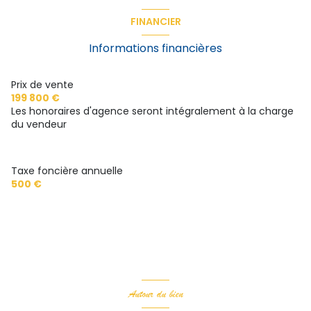
chambre
15.89 m²
FINANCIER
chambre
14.83 m²
Informations financières
salle d'eau
5.35 m²
entrée
3.59 m²
Prix de vente
199 800 €
entrée
1.014 m²
Les honoraires d'agence seront intégralement à la charge
du vendeur
cuisine
6.80 m²
Taxe foncière annuelle
500 €
Autour du bien