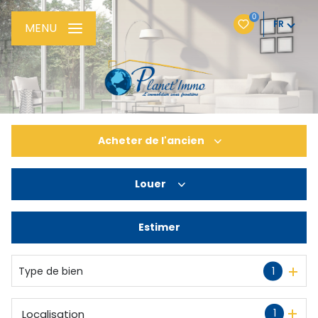
0
FR
MENU
Acheter
de l'ancien
Louer
De l'ancien
De l'immo pro
Estimer
à l'année
Type de bien
1
1
Localisation