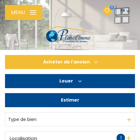
0
FR
MENU
Acheter
de l'ancien
Louer
De l'ancien
De l'immo pro
Estimer
à l'année
Type de bien
1
Localisation