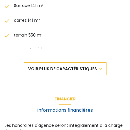
Surface 141 m²
carrez 141 m²
terrain 550 m²
4 chambre(s)
1 salle(s) de bain
VOIR PLUS DE CARACTÉRISTIQUES
1 salle(s) d'eau
construit en 2000
FINANCIER
cuisine américaine (équipée)
Informations financières
1 garage(s)
Les honoraires d'agence seront intégralement à la charge