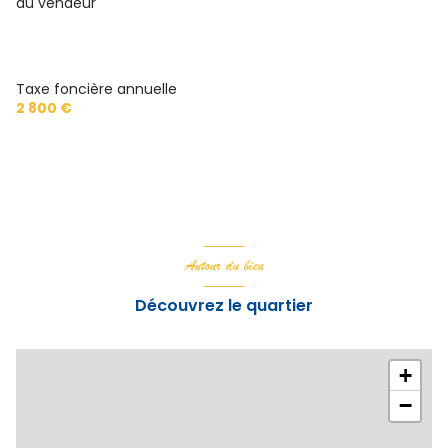
du vendeur
1 parking(s)
1 niveau(x)
Taxe foncière annuelle
2 800 €
vue Mer
terrasse
Autour du bien
Découvrez le quartier
+
−