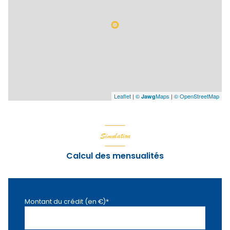
Leaflet
|
©
Maps
|
© OpenStreetMap
Jawg
Simulation
Calcul des mensualités
Montant du crédit (en €)*