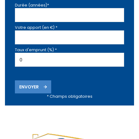
Durée (années)*
Votre apport (en €) *
Taux d'emprunt (%) *
ENVOYER
* Champs obligatoires