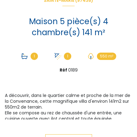
SAINTE-MARIE (97438)
Maison 5 pièce(s) 4
chambre(s) 141 m²
1
1
550 m²
Réf
0189
A découvrir, dans le quartier calme et proche de la mer de
la Convenance, cette magnifique villa d'environ 141m2 sur
550m2 de terrain.
Elle se compose au rez de chaussée d'une entrée, une
cuisine ouverte avec ilot central et toute équipée
(électroménager signé Miele), une première chambre
avec dressing, une salle d'eau et des toilettes séparées.
Vous trouverez également une magnifique terrasse