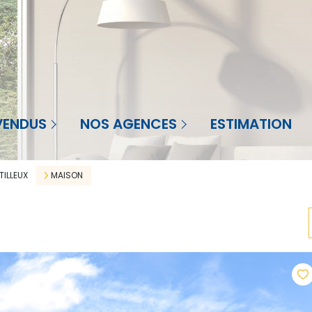
Agence à St-Priest-en-Jarez
nt-Priest-en-Jarez
VENDUS
NOS AGENCES
ESTIMATION
Agence à La Réunion
Réunion
Agence en Martinique
TILLEUX
MAISON