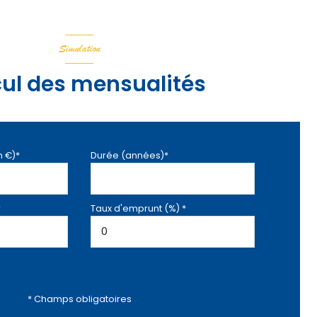
Simulation
ul des mensualités
n €)*
Durée (années)*
*
Taux d'emprunt (%) *
* Champs obligatoires