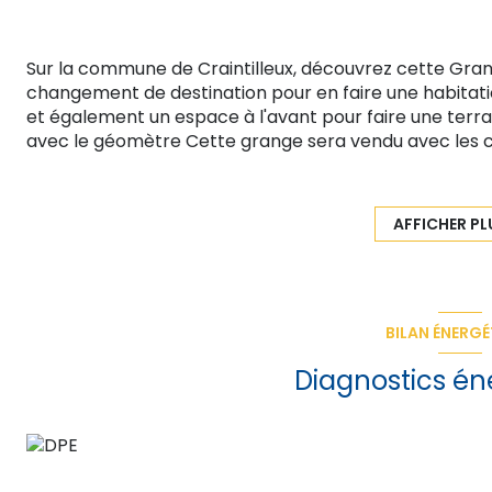
Sur la commune de Craintilleux, découvrez cette Grang
changement de destination pour en faire une habitation
et également un espace à l'avant pour faire une terr
avec le géomètre Cette grange sera vendu avec les co
d'user sont déjà desservi dans la grange.
Travaux d'aménagement à prévoir possibilité de crée
état.
AFFICHER PL
Coup de coeur assuré. À visiter rapidement.
À découvrir en exclusivité avec votre agence Planet I
42270 Saint-Priest en Jarez R.C.S 823 579 115 honorair
BILAN ÉNERGÉ
Diagnostics én