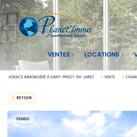
Agence à St-Priest-en-Jarez
Saint-Priest-en-Jarez
Sai
VENTES
LOCATIONS
Agence à La Réunion
La Réunion
La 
AGENCE IMMOBILIÈRE À SAINT-PRIEST-EN-JAREZ
VENTE
CRAIN
RETOUR
VENDU