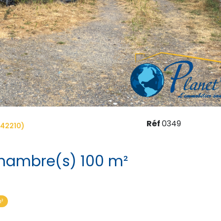
Réf
0349
(42210)
Maison 4 pièce(s) 1 chambre(s) 100 m²
²