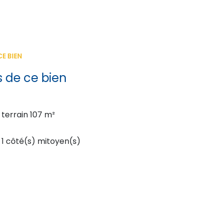
E BIEN
s de ce bien
terrain 107 m²
1 côté(s) mitoyen(s)