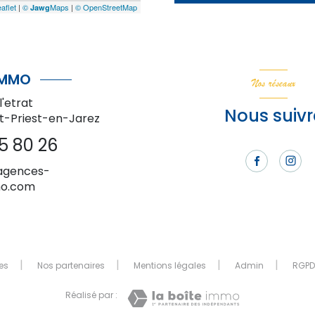
aflet
|
©
Maps
|
© OpenStreetMap
Jawg
IMMO
Nos réseaux
l'etrat
Nous suivr
nt-Priest-en-Jarez
5 80 26
agences-
mo.com
es
Nos partenaires
Mentions légales
Admin
RGPD
Réalisé par :