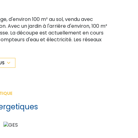
e, d'environ 100 m² au sol, vendu avec
. Avec un jardin à l'arrière d'environ, 100 m²
asse. La découpe est actuellement en cours
mpteurs d'eau et électricité. Les réseaux
r des mezzanine. Toiture et charpente en bon
US
mmo Benjamin Jallabert 6 Route de l'étrat
es à la charge du vendeur.
TIQUE
ergetiques