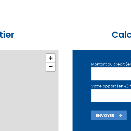
tier
Calc
+
Montant du crédit (e
−
Votre apport (en €) 
ENVOYER