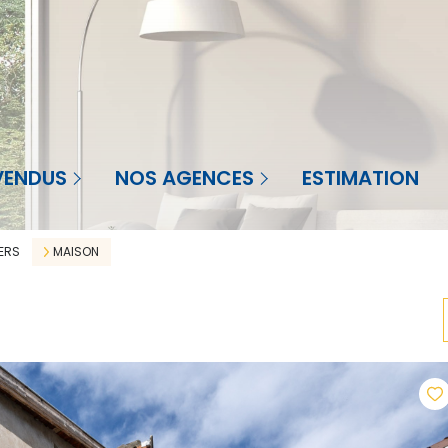
Agence à St-Priest-en-Jarez
nt-Priest-en-Jarez
VENDUS
NOS AGENCES
ESTIMATION
Agence à La Réunion
Réunion
Agence en Martinique
ERS
MAISON