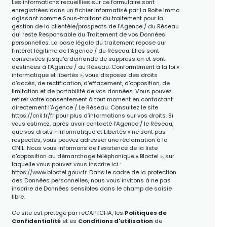
Les informations recueillies sur ce formulaire sont
enregistrées dans un fichier informatisé par La Boite Immo
agissant comme Sous-traitant du traitement pour la
gestion de la clientèle/prospects de l'Agence / du Réseau
qui reste Responsable du Traitement de vos Données
personnelles. La base légale du traitement repose sur
l'intérêt légitime de l'Agence / du Réseau. Elles sont
conservées jusqu'à demande de suppression et sont
destinées à l'Agence / au Réseau. Conformément à la loi «
informatique et libertés », vous disposez des droits
d’accès, de rectification, d’effacement, d’opposition, de
limitation et de portabilité de vos données. Vous pouvez
retirer votre consentement à tout moment en contactant
directement l’Agence / Le Réseau. Consultez le site
https://cnil.fr/fr
pour plus d’informations sur vos droits. Si
vous estimez, après avoir contacté l'Agence / le Réseau,
que vos droits « Informatique et Libertés » ne sont pas
respectés, vous pouvez adresser une réclamation à la
CNIL. Nous vous informons de l’existence de la liste
d'opposition au démarchage téléphonique « Bloctel », sur
laquelle vous pouvez vous inscrire ici :
https://www.bloctel.gouv.fr
. Dans le cadre de la protection
des Données personnelles, nous vous invitons à ne pas
inscrire de Données sensibles dans le champ de saisie
libre.
Ce site est protégé par reCAPTCHA, les
Politiques de
Confidentialité
et es
Conditions d'utilisation
de