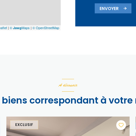
ENVOYER
aflet
|
©
Maps
|
© OpenStreetMap
Jawg
A découvrir
s biens correspondant à votre
EXCLUSIF