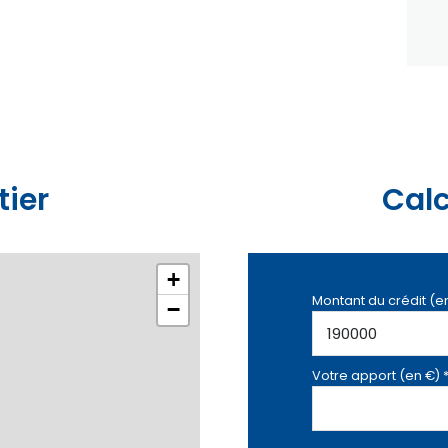
tier
Calc
+
Montant du crédit (e
−
Votre apport (en €) 