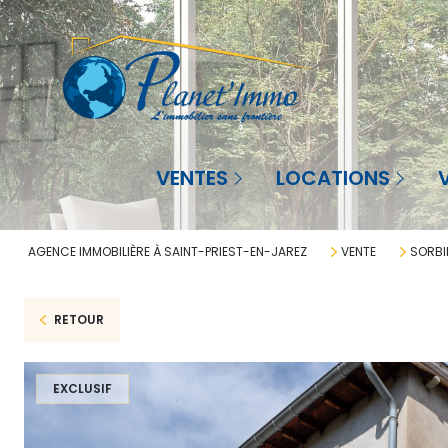
Agence à St-Priest-en-Jarez
Saint-Priest-en-Jarez
Sai
VENTES
LOCATIONS
Agence à La Réunion
La Réunion
La 
AGENCE IMMOBILIÈRE À SAINT-PRIEST-EN-JAREZ
VENTE
SORBI
RETOUR
EXCLUSIF