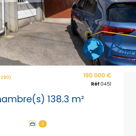
190 000 €
2290)
Réf
0451
Maison 6 pièce(s) 5 chambre(s) 138.3 m²
2