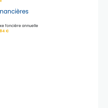
R
inancières
xe foncière annuelle
584 €