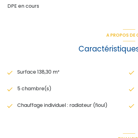
www.georisques.gouv.fr
DPE en cours
A PROPOS DE C
Caractéristique
Surface 138,30 m²
5 chambre(s)
Chauffage individuel : radiateur (fioul)