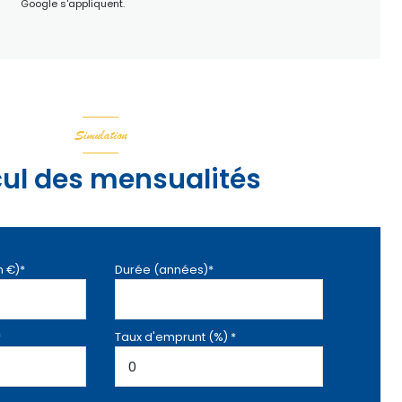
Google s'appliquent.
Simulation
ul des mensualités
n €)*
Durée (années)*
*
Taux d'emprunt (%) *