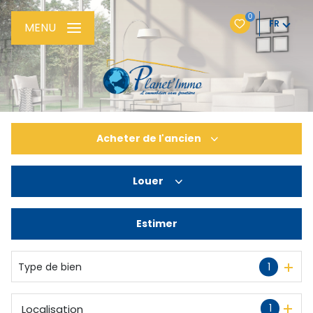
0
FR
MENU
Acheter
de l'ancien
Louer
De l'ancien
De l'immo pro
Estimer
à l'année
Type de bien
1
1
Localisation