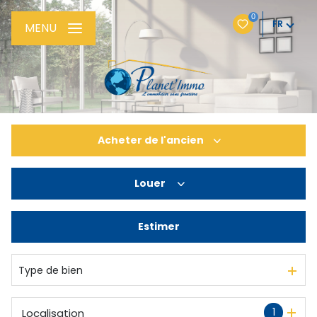
0
FR
MENU
Acheter
de l'ancien
Louer
De l'ancien
De l'immo pro
Estimer
à l'année
Type de bien
1
Localisation