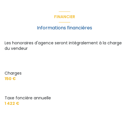
chambre
m²
chambre
m²
FINANCIER
chambre
m²
Informations financières
cuisine
m²
salon/sejour
m²
Les honoraires d'agence seront intégralement à la charge
du vendeur
salle de bain
m²
WC
m²
balcon
m²
Charges
150 €
cave
m²
Taxe foncière annuelle
1 422 €