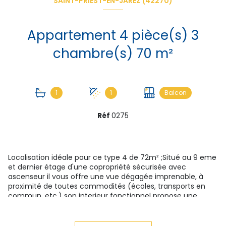
SAINT-PRIEST-EN-JAREZ (42270)
Appartement 4 pièce(s) 3
chambre(s) 70 m²
1
1
Balcon
Réf
0275
Localisation idéale pour ce type 4 de 72m² ;Situé au 9 eme
et dernier étage d'une copropriété sécurisée avec
ascenseur il vous offre une vue dégagée imprenable, à
proximité de toutes commodités (écoles, transports en
commun, etc.) son interieur fonctionnel propose une
cuisine séparée, un séjour lumineux donnant accès à un
balcon, 3 chambres spacieuses, salle d'eau et wc séparés,
une cave vient complété ce bien. Quelques travaux de