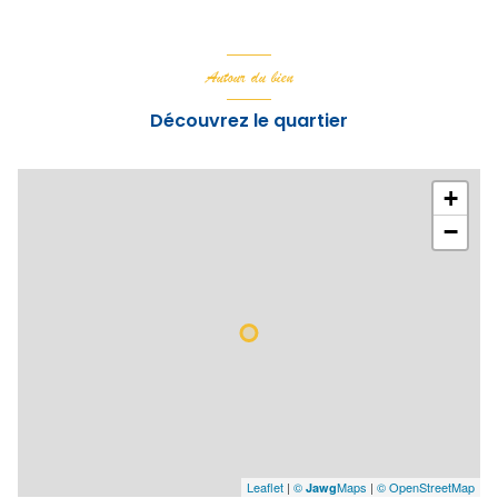
Autour du bien
Découvrez le quartier
+
−
Leaflet
|
©
Maps
|
© OpenStreetMap
Jawg