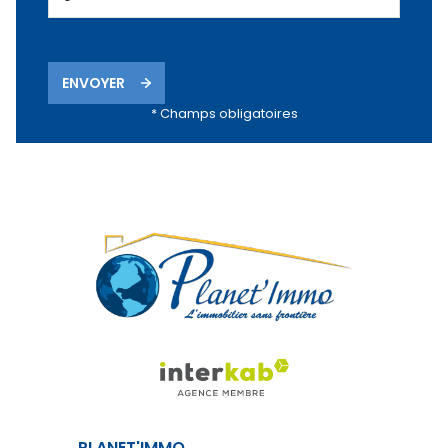
ENVOYER
* Champs obligatoires
PLANET'IMMO