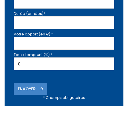
Durée (années)*
Votre apport (en €) *
Taux d'emprunt (%) *
ENVOYER
* Champs obligatoires