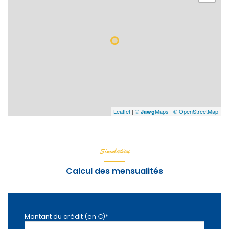
Leaflet
|
©
Maps
|
© OpenStreetMap
Jawg
Simulation
Calcul des mensualités
Montant du crédit (en €)*