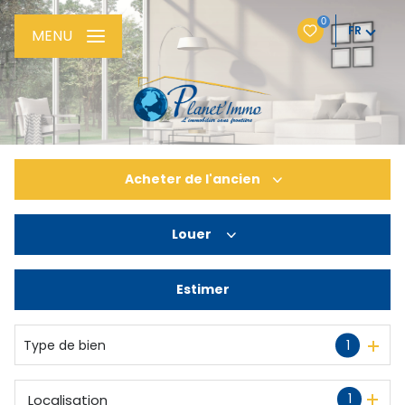
0
FR
MENU
Acheter
de l'ancien
Louer
De l'ancien
De l'immo pro
Estimer
à l'année
Type de bien
1
1
Localisation