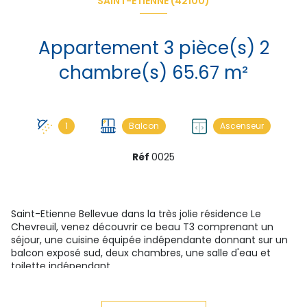
SAINT-ÉTIENNE (42100)
Appartement 3 pièce(s) 2
chambre(s) 65.67 m²
1
Balcon
Ascenseur
Réf
0025
Saint-Etienne Bellevue dans la très jolie résidence Le
Chevreuil, venez découvrir ce beau T3 comprenant un
séjour, une cuisine équipée indépendante donnant sur un
balcon exposé sud, deux chambres, une salle d'eau et
toilette indépendant.
L'appartement est vendu loué avec une locataire en place
depuis quelques années avec paiement des loyers à jour
Un box double et une cave font également parti de ce