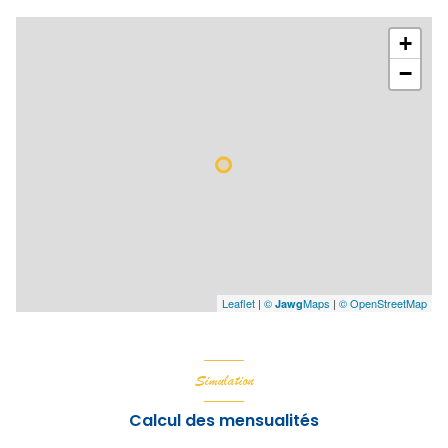
+
−
Leaflet
|
©
Maps
|
© OpenStreetMap
Jawg
Simulation
Calcul des mensualités