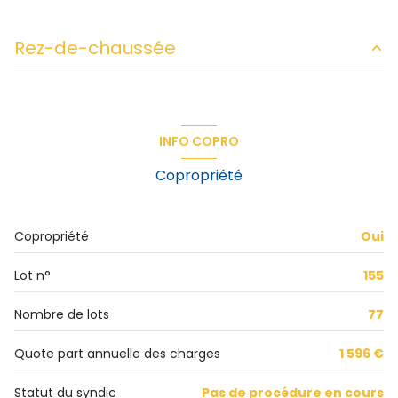
1 garage(s)
Rez-de-chaussée
exposition Sud
chambre
11.10 m²
3ème étage
chambre
10.03 m²
INFO COPRO
salon/sejour
20.12 m²
8 étage(s)
Copropriété
cuisine
8.18 m²
ascenseur
Copropriété
Oui
vue DEGAGEE
Lot n°
155
cave
Nombre de lots
77
balcon
Quote part annuelle des charges
1 596 €
Statut du syndic
Pas de procédure en cours
interphone