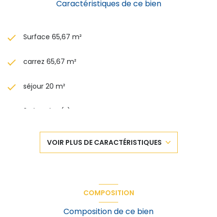
Caractéristiques de ce bien
Surface 65,67 m²
carrez 65,67 m²
séjour 20 m²
2 chambre(s)
1 salle(s) d'eau
VOIR PLUS DE CARACTÉRISTIQUES
construit en 1984
cuisine séparée (équipée)
COMPOSITION
Chauffage individuel : radiateur (electrique)
Composition de ce bien