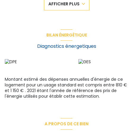
AFFICHER PLUS
bien qui ne necessite aucun travaux
Le bien est soumis au régime d ela copropriété aui est à
jour de travaux et comprend 77 lots d'habitation
Honoraires à la charge du vendeur
AGENCE PLANET'IMMO
CATHERINE LAURENT agent commercial indépendant
BILAN ÉNERGÉTIQUE
RCS 491 892 360
Diagnostics énergetiques
Montant estimé des dépenses annuelles d'énergie de ce
logement pour un usage standard est compris entre 810 €
et 1 150 € . 2021 étant l'année de référence des prix de
l'énergie utilisés pour établir cette estimation.
A PROPOS DE CE BIEN