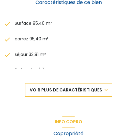
Caractéristiques de ce bien
Surface 95,40 m²
carrez 95,40 m²
séjour 33,81 m²
2 chambre(s)
1 salle(s) d'eau
VOIR PLUS DE CARACTÉRISTIQUES
cuisine séparée (équipée)
Chauffage collectif : chaudière (gaz de ville)
INFO COPRO
1 garage(s)
Copropriété