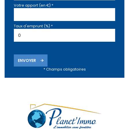
Votre apport (en €) *
Taux d'emprunt (%) *
ENVOYER
* Champs obligatoires