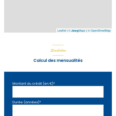
Leaflet
|
©
Maps
|
© OpenStreetMap
Jawg
Simulation
Calcul des mensualités
Montant du crédit (en €)*
Durée (années)*