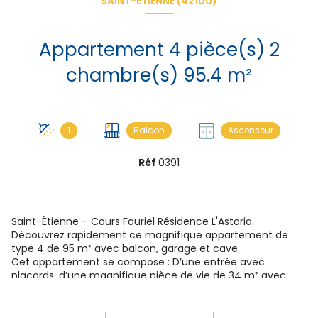
SAINT-ÉTIENNE (42100)
Appartement 4 pièce(s) 2
chambre(s) 95.4 m²
1
Balcon
Ascenseur
Réf
0391
Saint-Étienne – Cours Fauriel Résidence L'Astoria.
Découvrez rapidement ce magnifique appartement de
type 4 de 95 m² avec balcon, garage et cave.
Cet appartement se compose : D’une entrée avec
placards, d’une magnifique pièce de vie de 34 m² avec
accès à un beau balcon de 6 m², exposé Sud-Ouest,
donnant sur le Cours Fauriel.
Dans le prolongement, une cuisine indépendante