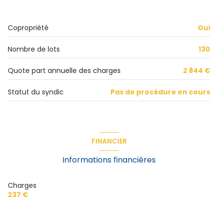
exposition Sud-Ouest
Copropriété
Oui
7ème étage
Nombre de lots
130
10 étage(s)
Quote part annuelle des charges
2 844 €
ascenseur
Statut du syndic
Pas de procédure en cours
vue Dégagée
FINANCIER
cave
Informations financières
balcon
Charges
interphone
237 €
quartier FAURIEL