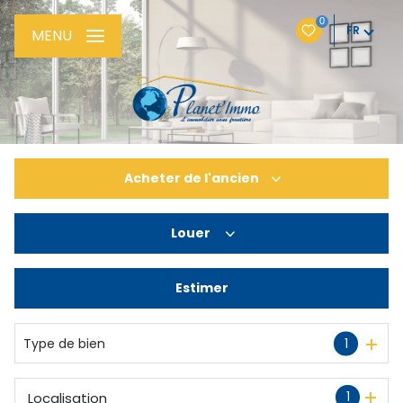
0
FR
MENU
Acheter
de l'ancien
Louer
De l'ancien
De l'immo pro
Estimer
à l'année
Type de bien
1
1
Localisation