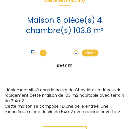
CHEVRIÈRES (42140)
Maison 6 pièce(s) 4
chambre(s) 103.8 m²
1
214 m²
Réf
0151
Idéalement situé dans le bourg de Chevrières
à découvrir
rapidement cette maison de 103 m2 habitable avec terrain
de 214m2
Cette maison se compose : D'une belle entrée, une
magnifique pièce de vie de 54m2 avec cuisine ouverte. 3
chambres possibilité 4. Une belle salle d'eau avec douche
italienne, WC séparé, Une grande buanderie, et beaucoup
de rangements. Le tout sur une belle parcelle de 214m2