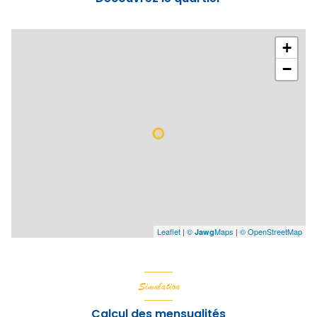
+
−
Leaflet
|
©
Maps
|
© OpenStreetMap
Jawg
Simulation
Calcul des mensualités