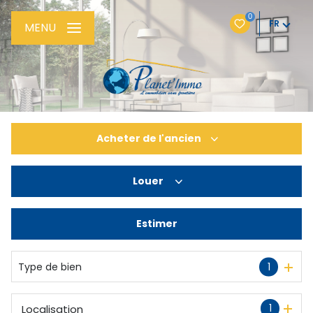
0
FR
MENU
Acheter
de l'ancien
Louer
De l'ancien
De l'immo pro
Estimer
à l'année
Type de bien
1
1
Localisation