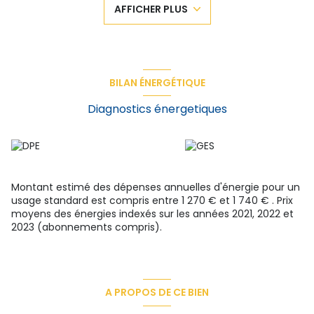
AFFICHER PLUS
charges de copropriété.
La copropriété est bien entretenue et idéalement située à proximité
immédiates des commodités.
Coup de coeur assuré. Exclusivité Planet Immo 6 Route de l'étrat
42270 Saint-Priest en Jarez. Honoraires à la charge du vendeur.
Les informations sur les risques auxquels ce bien est
BILAN ÉNERGÉTIQUE
exposé sont disponibles sur le site Géorisques :
www.georisques.gouv.fr
Diagnostics énergetiques
Montant estimé des dépenses annuelles d'énergie pour un
usage standard est compris entre 1 270 € et 1 740 € . Prix
moyens des énergies indexés sur les années 2021, 2022 et
2023 (abonnements compris).
A PROPOS DE CE BIEN