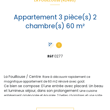
LA FOUILLOUSE (42480)
Appartement 3 pièce(s) 2
chambre(s) 60 m²
1
Réf
0277
La Fouillouse / Centre
. Rare à découvrir rapidement ce
magnifique appartement de 60 m2 rénové avec goût.
Ce bien se compose: D'une entrée avec placard. Un beau
et lumineux séjour, dans son prolongement u
ne cuisine
entièrement aménagée et équipée. 2 belles chambres et une salle
d'eau avec douche.
Situé dans une petite copropriété de 3 lots, cet
appartement est au 1er étage sur 2, avec de faibles