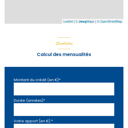
Leaflet
|
©
Maps
|
© OpenStreetMap
Jawg
Simulation
Calcul des mensualités
Montant du crédit (en €)*
Durée (années)*
Votre apport (en €) *