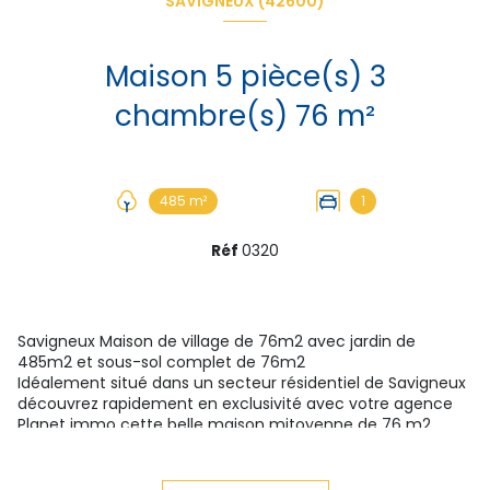
SAVIGNEUX (42600)
Maison 5 pièce(s) 3
chambre(s) 76 m²
485 m²
1
Réf
0320
Savigneux Maison de village de 76m2 avec jardin de
485m2 et sous-sol complet de 76m2
Idéalement situé dans un secteur résidentiel de
Savigneux
découvrez rapidement en exclusivité avec votre agence
Planet immo cette belle maison mitoyenne de 76 m2
habitable avec 76m2 de sous-sol et son jardin de de
485m2.
Cette maison se compose : au premier niveau d'une