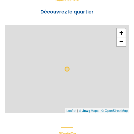
Découvrez le quartier
+
−
Leaflet
|
©
Maps
|
© OpenStreetMap
Jawg
Simulation