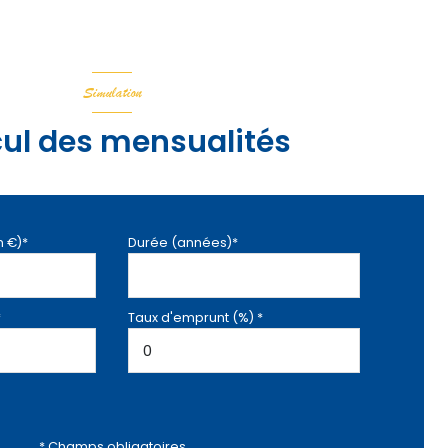
Simulation
ul des mensualités
n €)*
Durée (années)*
*
Taux d'emprunt (%) *
* Champs obligatoires