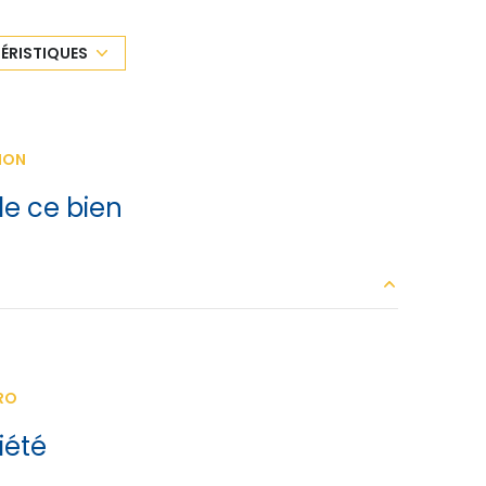
3ème étage
ÉRISTIQUES
ascenseur
ION
cave
e ce bien
interphone
9.14 m²
12.51 m²
RO
11.22 m²
iété
21.88 m²