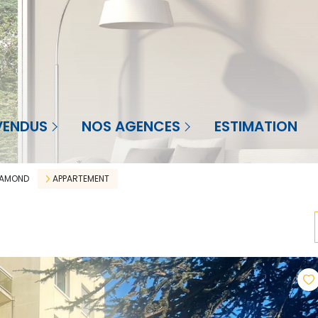
Agence à St-Priest-en-Jarez
nt-Priest-en-Jarez
VENDUS
NOS AGENCES
ESTIMATION
Agence à La Réunion
Réunion
Agence en Martinique
HAMOND
APPARTEMENT