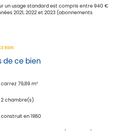
ur un usage standard est compris entre 940 €
xposé sont disponibles sur le site
Géorisques
 années 2021, 2022 et 2023 (abonnements
E BIEN
s de ce bien
carrez 79,89 m²
2 chambre(s)
construit en 1980
Chauffage collectif : autre (electrique)