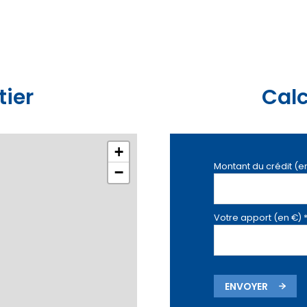
tier
Calc
+
Montant du crédit (e
−
Votre apport (en €) 
ENVOYER