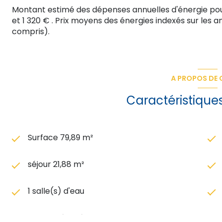
Montant estimé des dépenses annuelles d'énergie po
Les informations sur les risques auxquels ce bien est e
et 1 320 € . Prix moyens des énergies indexés sur les
compris).
A PROPOS DE C
Caractéristique
Surface 79,89 m²
séjour 21,88 m²
1 salle(s) d'eau
cuisine séparée