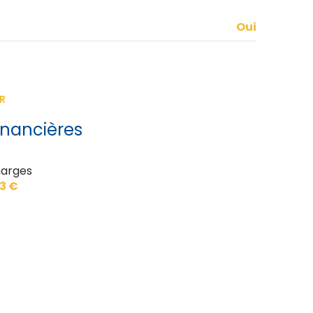
12.52 m²
Oui
R
inancières
arges
3 €