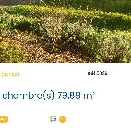
Réf
0329
 (42400)
Appartement 3 pièce(s) 2 chambre(s) 79.89 m²
eur
1