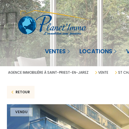
Agence à St-Priest-en-Jarez
Saint-Priest-en-Jarez
Sai
VENTES
LOCATIONS
Agence à La Réunion
La Réunion
La 
AGENCE IMMOBILIÈRE À SAINT-PRIEST-EN-JAREZ
VENTE
ST C
RETOUR
VENDU