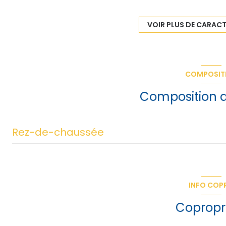
1 garage(s)
VOIR PLUS DE CARACT
5 étage(s)
COMPOSIT
vue parc
Composition d
terrasse
Rez-de-chaussée
chambre
chambre
INFO COP
cuisine
Copropr
salon/sejour