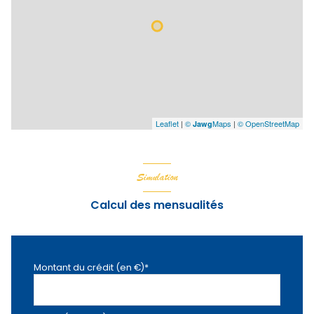
Leaflet
|
©
Maps
|
© OpenStreetMap
Jawg
Simulation
Calcul des mensualités
Montant du crédit (en €)*