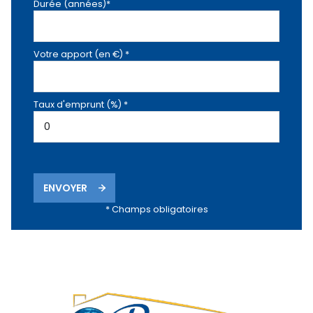
Durée (années)*
Votre apport (en €) *
Taux d'emprunt (%) *
ENVOYER
* Champs obligatoires