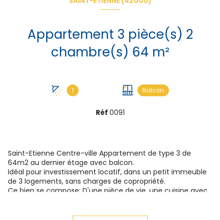
SAINT-ÉTIENNE (42000)
Appartement 3 pièce(s) 2
chambre(s) 64 m²
1
Balcon
Réf
0091
Saint-Etienne Centre-ville Appartement de type 3 de
64m2 au dernier étage avec balcon.
Idéal pour investissement locatif, dans un petit immeuble
de 3 logements, sans charges de copropriété.
Ce bien se compose: D'une pièce de vie, une cuisine avec
possibilité de l'ouvrir sur le séjour. Un balcon de 6,10m2.
Deux grandes chambres. Une salle d'eau. WC séparé.
Double vitrage PVC avec volets roulants éléctrique,