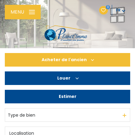
0
FR
MENU
Acheter
de l'ancien
Louer
De l'ancien
De l'immo pro
Estimer
à l'année
Type de bien